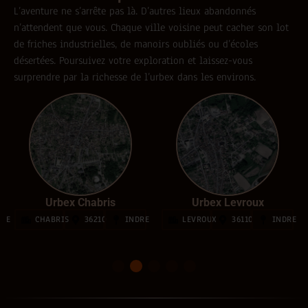
L’aventure ne s’arrête pas là. D’autres lieux abandonnés
n’attendent que vous. Chaque ville voisine peut cacher son lot
de friches industrielles, de manoirs oubliés ou d’écoles
désertées. Poursuivez votre exploration et laissez-vous
surprendre par la richesse de l’urbex dans les environs.
Urbex Chabris
Urbex Levroux
DRE
CHABRIS
36210
INDRE
LEVROUX
36110
INDRE
1
2
3
4
5