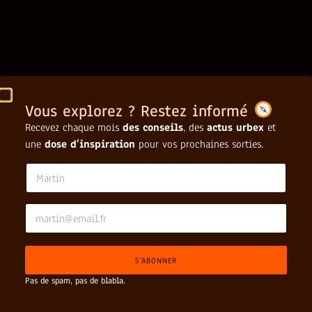
Vous explorez ? Restez informé
Recevez chaque mois
des conseils
, des
actus urbex
et
une
dose d’inspiration
pour vos prochaines sorties.
N
a
m
e
E
*
*
m
*
a
i
S'ABONNER
l
*
Pas de spam, pas de blabla.