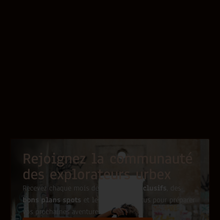
Rejoignez la communauté
des explorateurs urbex
Recevez chaque mois des
conseils exclusifs
, des
bons plans spots
et les dernières actus pour préparer
vos prochaines aventures.