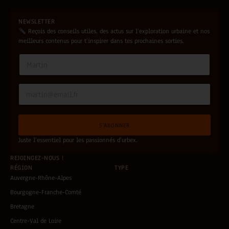
NEWSLETTER
Reçois des conseils utiles, des actus sur l’exploration urbaine et nos
meilleurs contenus pour t’inspirer dans tes prochaines sorties.
N
a
m
e
E
*
*
m
*
a
*
i
S'ABONNER
l
*
Juste l’essentiel pour les passionnés d’urbex.
REJOINGEZ-NOUS !
RÉGION
TYPE
Auvergne-Rhône-Alpes
Bourgogne-Franche-Comté
Bretagne
Centre-Val de Loire