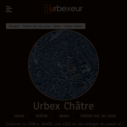
Accueil
•
Centre-Val de Loire
•
Indre
•
Urbex Châtre
Urbex Châtre
36400
CHÂTRE
INDRE
CENTRE-VAL DE LOIRE
Explorez La Châtre, 36400, une ville où les vestiges du passé se