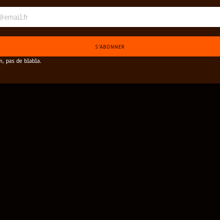
quipement photographique est recommandé pour capturer ce
S'ABONNER
, pas de blabla.