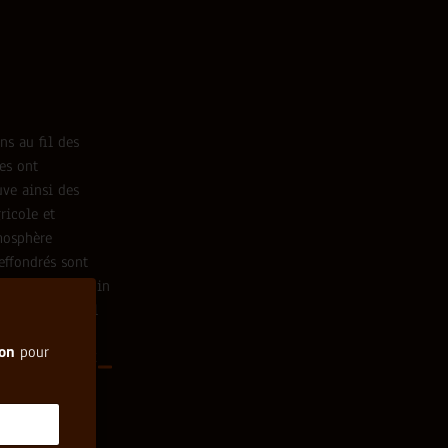
s au fil des
nes ont
uve ainsi des
ricole et
tmosphère
effondrés sont
es, chaque recoin
le musée à ciel
ion
pour
'autres lieux
e, créant un