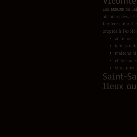
Vicomte
Les
atouts
de Sai
abandonnées, alla
lumière naturelle
propice à l’explo
anciennes 
fermes déla
maisons hi
châteaux e
structures 
Saint-Sa
lieux ou