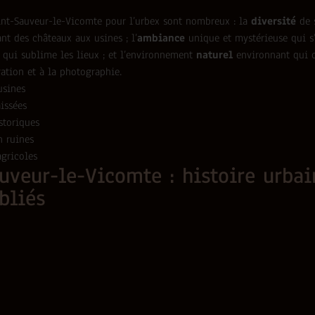
nt-Sauveur-le-Vicomte pour l’urbex sont nombreux : la
diversité
de s
nt des châteaux aux usines ; l’
ambiance
unique et mystérieuse qui s’
 qui sublime les lieux ; et l’environnement
naturel
environnant qui o
ration et à la photographie.
usines
issées
storiques
n ruines
agricoles
uveur-le-Vicomte : histoire urbai
bliés