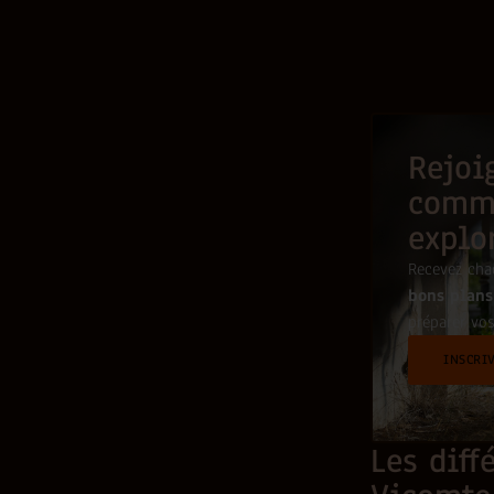
Rejoi
comm
explo
Recevez ch
bons plans
préparer vos
INSCRI
Les diff