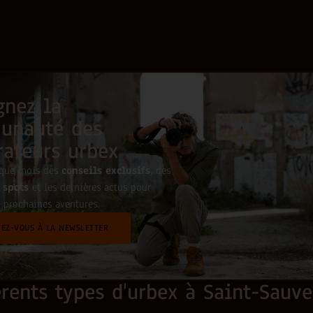
gnez la
unauté des
rateurs urbex
aque mois des
conseils exclusifs
, des
 spots
et les dernières actus pour
 prochaines aventures.
VEZ-VOUS À LA NEWSLETTER
érents types d'urbex à Saint-Sauve