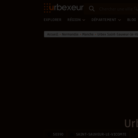
EXPLORER
RÉGION
DÉPARTEMENT
BLOG
Accueil
•
Normandie
•
Manche
•
Urbex Saint-Sauveur-le-V
Ur
50390
SAINT-SAUVEUR-LE-VICOMTE