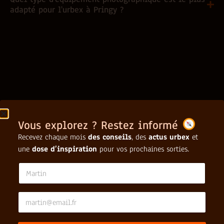
adapté pour l'urbex à Pringy ?
Vous explorez ? Restez informé
Recevez chaque mois
des conseils
, des
actus urbex
et
une
dose d’inspiration
pour vos prochaines sorties.
E
N
m
a
a
m
i
e
E
l
*
m
E
a
m