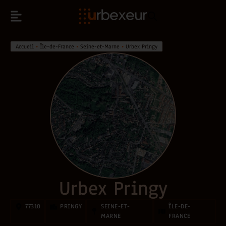
Accueil
•
Île-de-France
•
Seine-et-Marne
•
Urbex Pringy
Urbex Pringy
77310
PRINGY
SEINE-ET-
ÎLE-DE-
MARNE
FRANCE