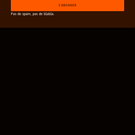
i
a
S'ABONNER
l
i
*
l
Pas de spam, pas de blabla.
*