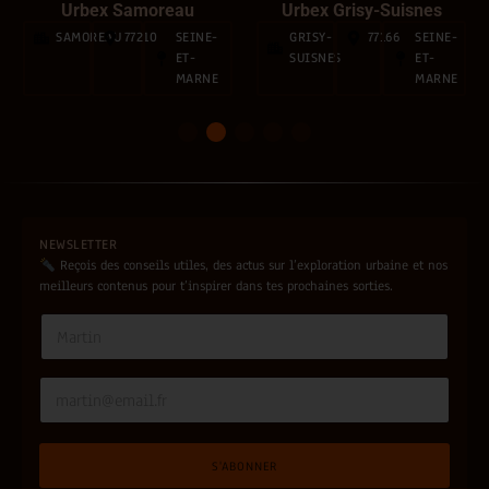
Urbex Samoreau
Urbex Grisy-Suisnes
SAMOREAU
77210
SEINE-
GRISY-
77166
SEINE-
ET-
SUISNES
ET-
MARNE
MARNE
1
2
3
4
5
NEWSLETTER
Reçois des conseils utiles, des actus sur l’exploration urbaine et nos
meilleurs contenus pour t’inspirer dans tes prochaines sorties.
N
N
a
a
m
m
e
e
E
*
*
m
N
a
a
i
m
S'ABONNER
l
e