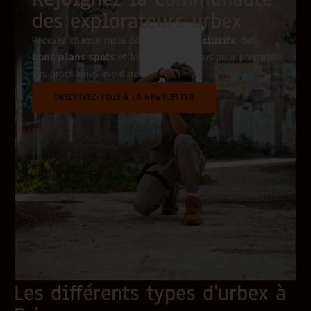
des explorateurs urbex
Recevez chaque mois des
conseils exclusifs
, des
bons plans spots
et les dernières actus pour préparer
vos prochaines aventures.
INSCRIVEZ-VOUS À LA NEWSLETTER
Les différents types d'urbex à