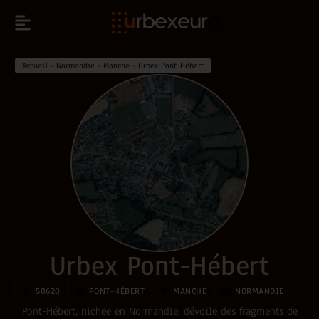
Accueil
•
Normandie
•
Manche
•
Urbex Pont-Hébert
Urbex Pont-Hébert
50620
PONT-HÉBERT
MANCHE
NORMANDIE
Pont-Hébert, nichée en Normandie, dévoile des fragments de