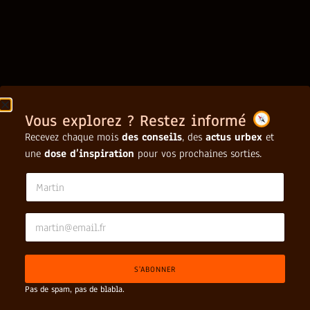
Vous explorez ? Restez informé
Recevez chaque mois
des conseils
, des
actus urbex
et
une
dose d’inspiration
pour vos prochaines sorties.
E
N
m
a
a
m
i
e
E
l
*
m
*
a
N
i
a
S'ABONNER
l
m
*
e
Pas de spam, pas de blabla.