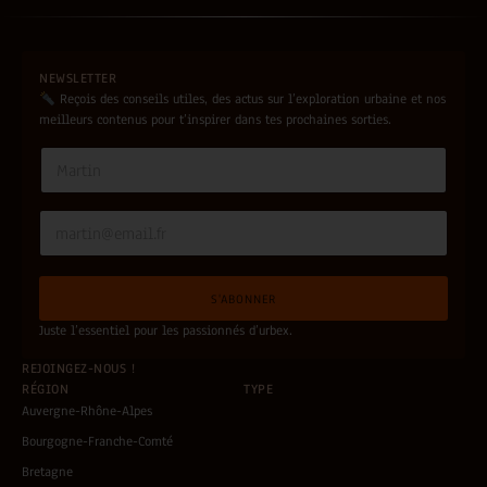
NEWSLETTER
Reçois des conseils utiles, des actus sur l’exploration urbaine et nos
meilleurs contenus pour t’inspirer dans tes prochaines sorties.
*
N
E
a
m
m
a
e
E
i
*
m
l
a
E
i
m
S'ABONNER
l
a
*
i
Juste l’essentiel pour les passionnés d’urbex.
l
REJOINGEZ-NOUS !
RÉGION
TYPE
Auvergne-Rhône-Alpes
Bourgogne-Franche-Comté
Bretagne