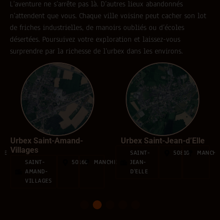
L’aventure ne s’arrête pas là. D’autres lieux abandonnés
n’attendent que vous. Chaque ville voisine peut cacher son lot
de friches industrielles, de manoirs oubliés ou d’écoles
désertées. Poursuivez votre exploration et laissez-vous
surprendre par la richesse de l’urbex dans les environs.
Urbex Saint-Amand-
Urbex Saint-Jean-d’Elle
Villages
HE
SAINT-
50810
MANCH
SAINT-
50160
MANCHE
JEAN-
AMAND-
D'ELLE
VILLAGES
1
2
3
4
5