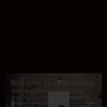
Rejoignez la communauté
des explorateurs urbex
Recevez chaque mois des
conseils exclusifs
, des
bons plans spots
et les dernières actus pour préparer