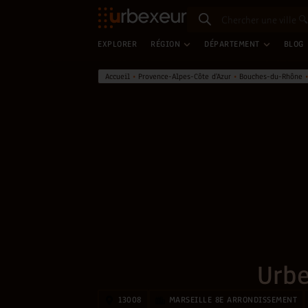
EXPLORER
RÉGION
DÉPARTEMENT
BLOG
Accueil
•
Provence-Alpes-Côte d'Azur
•
Bouches-du-Rhône
Urbe
13008
MARSEILLE 8E ARRONDISSEMENT