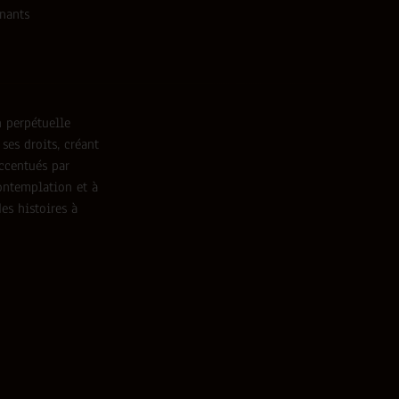
inants
n perpétuelle
ses droits, créant
accentués par
contemplation et à
es histoires à