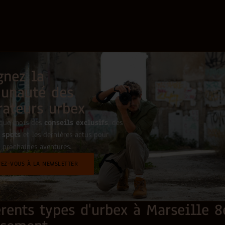
gnez la
unauté des
rateurs urbex
aque mois des
conseils exclusifs
, des
 spots
et les dernières actus pour
 prochaines aventures.
VEZ-VOUS À LA NEWSLETTER
érents types d'urbex à Marseille 8