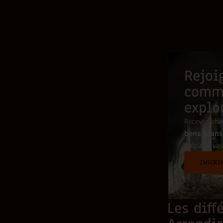
Rejoi
comm
explo
Recevez ch
bons plans
préparer vos
INSCRI
Les diff