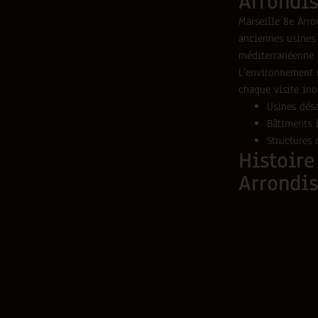
Arrondi
Marseille 8e Arr
anciennes usines 
méditerranéenne e
L’environnement n
chaque visite ino
Usines désa
Bâtiments i
Structures 
Histoire
Arrondi