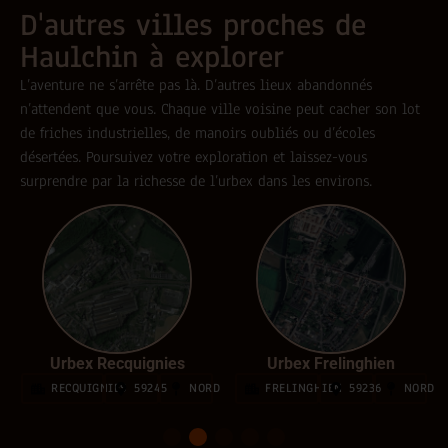
D'autres villes proches de
Haulchin à explorer
L’aventure ne s’arrête pas là. D’autres lieux abandonnés
n’attendent que vous. Chaque ville voisine peut cacher son lot
de friches industrielles, de manoirs oubliés ou d’écoles
désertées. Poursuivez votre exploration et laissez-vous
surprendre par la richesse de l’urbex dans les environs.
Urbex Recquignies
Urbex Frelinghien
D
RECQUIGNIES
59245
NORD
FRELINGHIEN
59236
NORD
1
2
3
4
5