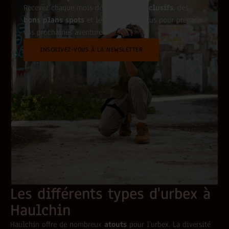
Recevez chaque mois des
conseils exclusifs
, des
bons plans spots
et les dernières actus pour préparer
vos prochaines aventures.
INSCRIVEZ-VOUS À LA NEWSLETTER
Les différents types d'urbex à
Haulchin
Haulchin offre de nombreux
atouts
pour l’urbex. La diversité