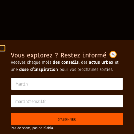
Vous explorez ? Restez informé
Recevez chaque mois
des conseils
, des
actus urbex
et
une
dose d’inspiration
pour vos prochaines sorties.
N
a
m
e
E
N
*
m
a
a
m
i
e
S'ABONNER
l
*
*
*
Pas de spam, pas de blabla.