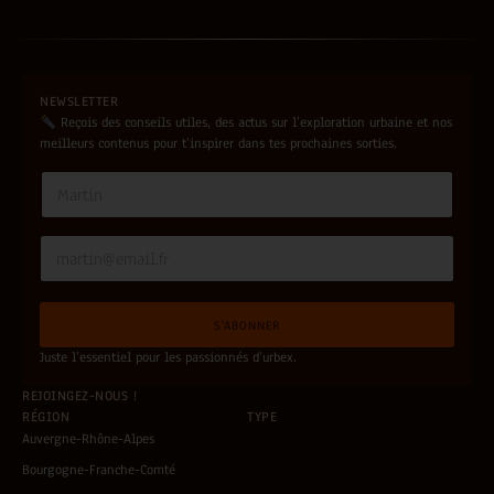
NEWSLETTER
Reçois des conseils utiles, des actus sur l’exploration urbaine et nos
meilleurs contenus pour t’inspirer dans tes prochaines sorties.
N
a
m
e
E
N
*
m
a
a
m
i
e
S'ABONNER
l
*
*
Juste l’essentiel pour les passionnés d’urbex.
REJOINGEZ-NOUS !
RÉGION
TYPE
Auvergne-Rhône-Alpes
Bourgogne-Franche-Comté