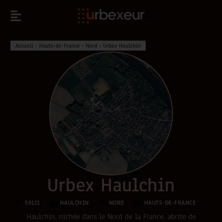
Accueil
•
Hauts-de-France
•
Nord
•
Urbex Haulchin
Urbex Haulchin
59121
HAULCHIN
NORD
HAUTS-DE-FRANCE
Haulchin, nichée dans le Nord de la France, abrite de