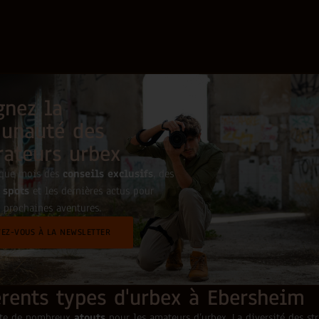
gnez la
unauté des
rateurs urbex
aque mois des
conseils exclusifs
, des
 spots
et les dernières actus pour
 prochaines aventures.
VEZ-VOUS À LA NEWSLETTER
érents types d'urbex à Ebersheim
nte de nombreux
atouts
pour les amateurs d’urbex. La diversité des str