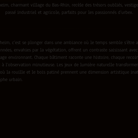
eim, charmant village du Bas-Rhin, recèle des trésors oubliés, vestig
passé industriel et agricole, parfaits pour les passionnés d’urbex.
heim, c’est se plonger dans une ambiance où le temps semble s’être ar
nnées, envahies par la végétation, offrent un contraste saisissant ave
lage environnant. Chaque bâtiment raconte une histoire, chaque recoi
t à l’observation minutieuse. Les jeux de lumière naturelle transforme
 où la rouille et le bois patiné prennent une dimension artistique ina
aphe urbain.