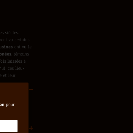
s siècles.
ment vu certains
usines
ont vu le
onées
, témoins
ois laissées à
ui, ces lieux
e et leur
sheim ?
es maisons
ion
pour
es lieux