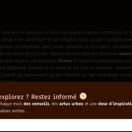
 commune du Bas-Rhin, a connu des transformations notables au fil de
e grâce à son agriculture et son artisanat local, la ville a progressive
tomber en désuétude. Avec l’essor industriel du XXe siècle, plusieurs
es ont fermé leurs portes, laissant derrière elles des structures
aband
 époque révolue. Les anciennes
fermes
et maisons traditionnelles, parf
ent également l’histoire d’un mode de vie rural en mutation. Aujourd’h
 l’intérêt des explorateurs urbains, fascinés par leur atmosphère uniqu
raphique.
 structures abandonnées peut-on espérer découvrir à Eber
explorez ? Restez informé
 peut découvrir des usines désaffectées, des fermes abandonnées et d
chaque mois
des conseils
, des
actus urbex
et une
dose d’inspirat
 chacune offrant une perspective unique sur le passé.
aines sorties.
illeur moment de la journée pour capter la lumière dans l
Ebersheim ?