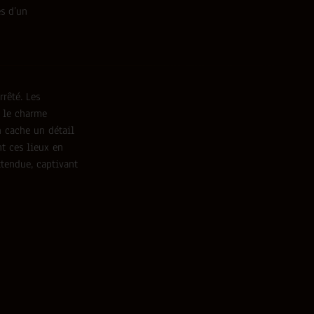
es d’un
rêté. Les
c le charme
n cache un détail
nt ces lieux en
ttendue, captivant