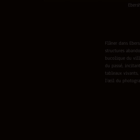
Ebersh
Flâner dans Ebers
structures abando
bucolique du vil
du passé, incitan
tableaux vivants,
l’œil du photogr