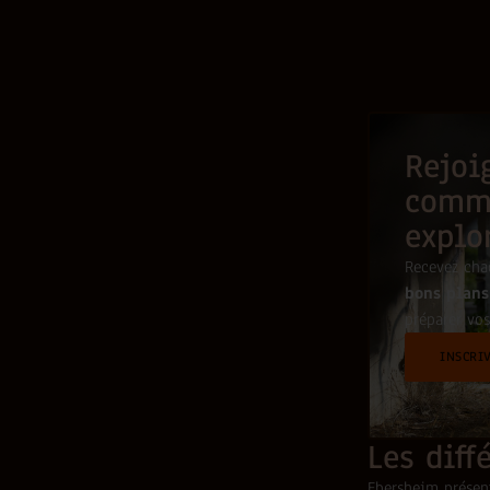
Rejoi
comm
explo
Recevez ch
bons plans
préparer vos
INSCRI
Les diff
Ebersheim prése