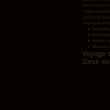
des usines aux ma
village environna
sublime les textu
l’expérience d’ex
Usines désa
Fermes ab
Maisons tra
Bâtiments i
Voyage d
lieux ou