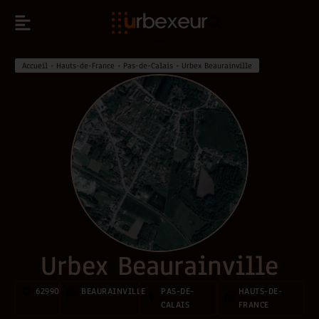
Accueil
•
Hauts-de-France
•
Pas-de-Calais
•
Urbex Beaurainville
Urbex Beaurainville
62990
BEAURAINVILLE
PAS-DE-
HAUTS-DE-
CALAIS
FRANCE