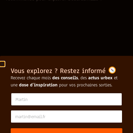
Vous explorez ? Restez informé
Recevez chaque mois
des conseils
, des
actus urbex
et
une
dose d’inspiration
pour vos prochaines sorties.
N
a
m
e
E
*
*
m
a
i