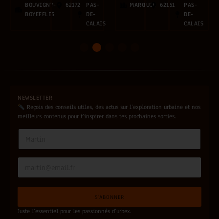
BOUVIGNY-
62172
PAS-
MARŒUIL
62161
PAS-
BOYEFFLES
DE-
DE-
CALAIS
CALAIS
1
2
3
4
5
NEWSLETTER
Reçois des conseils utiles, des actus sur l’exploration urbaine et nos
meilleurs contenus pour t’inspirer dans tes prochaines sorties.
*
N
*
a
m
e
E
*
m
a
i
S'ABONNER
l
*
Juste l’essentiel pour les passionnés d’urbex.