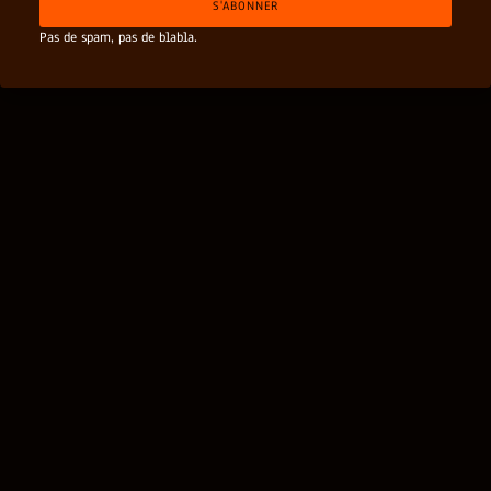
S'ABONNER
l
*
Pas de spam, pas de blabla.