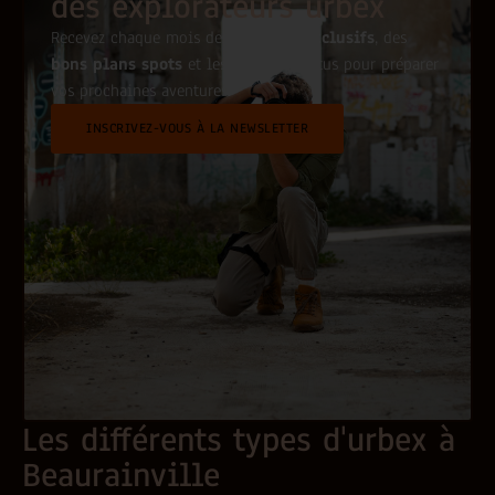
des explorateurs urbex
Recevez chaque mois des
conseils exclusifs
, des
bons plans spots
et les dernières actus pour préparer
vos prochaines aventures.
INSCRIVEZ-VOUS À LA NEWSLETTER
Les différents types d'urbex à
Beaurainville