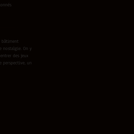
sionnés
e bâtiment
e nostalgie. On y
 entrer des jeux
e perspective, un