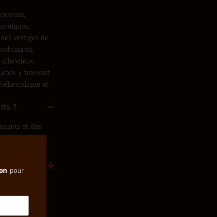
cennies.
onomiques,
 des vestiges de
nvahissants,
 silencieux,
urbex y trouvent
 mélancolique et
its ?
issants et des
s lieux ?
ion
pour