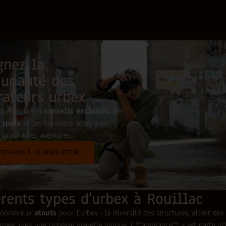
gnez la
unauté des
rateurs urbex
aque mois des
conseils exclusifs
, des
 spots
et les dernières actus pour
 prochaines aventures.
VEZ-VOUS À LA NEWSLETTER
érents types d'urbex à Rouillac
e nombreux
atouts
pour l’urbex : la diversité des structures, allant de
ermes, crée une richesse visuelle unique. L’**ambiance** y est particul