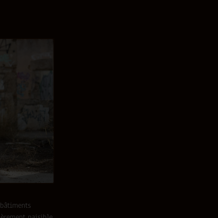
s bâtiments
ièrement paisible,