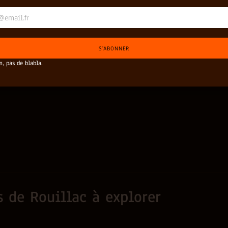
S'ABONNER
, pas de blabla.
s de Rouillac à explorer