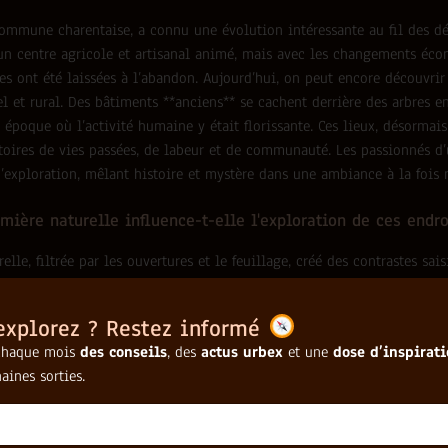
commune charentaise, a connu une évolution intéressante au fil des dé
t un centre agricole et artisanal animé, mais avec les changements éc
res ont été laissées à l’abandon. Aujourd’hui, on peut encore découvrir
el et rural. Des bâtiments **anciens** se cachent derrière des arbres e
époque où l’activité humaine y était florissante. Ces lieux, désormais
toires de vies passées, de labeur et de communauté. Les passionnés d’
d’exploration, mêlant histoire et mystère dans une ambiance à la fois
ière naturelle influence-t-elle l'exploration de ces endro
elle, filtrée par les ouvertures et le feuillage, créé des contrastes sais
iques à chaque moment de la journée.
explorez ? Restez informé
quipement photographique est recommandé pour capturer ce
chaque mois
des conseils
, des
actus urbex
et une
dose d’inspirat
aines sorties.