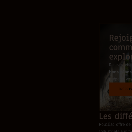
Rejoi
comm
explo
Recevez ch
bons plans
préparer vos
INSCRI
Les diff
Rouillac offre d
industriels aux f