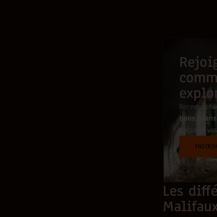
Rejoi
comm
explo
Recevez ch
bons plans
préparer vos
INSCRI
Les diff
Malifau