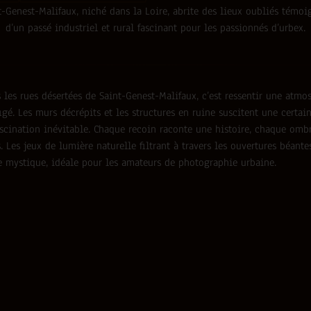
t-Genest-Malifaux, niché dans la Loire, abrite des lieux oubliés témoi
d’un passé industriel et rural fascinant pour les passionnés d’urbex.
les rues désertées de Saint-Genest-Malifaux, c’est ressentir une atmo
igé. Les murs décrépits et les structures en ruine suscitent une certai
scination inévitable. Chaque recoin raconte une histoire, chaque ombr
s. Les jeux de lumière naturelle filtrant à travers les ouvertures béant
 mystique, idéale pour les amateurs de photographie urbaine.