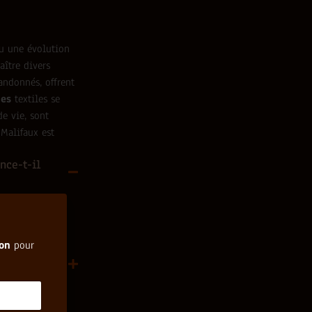
nu une évolution
aître divers
bandonnés, offrent
nes
textiles se
de vie, sont
-Malifaux est
nce-t-il
issant avec les
ion
pour
ieux ?