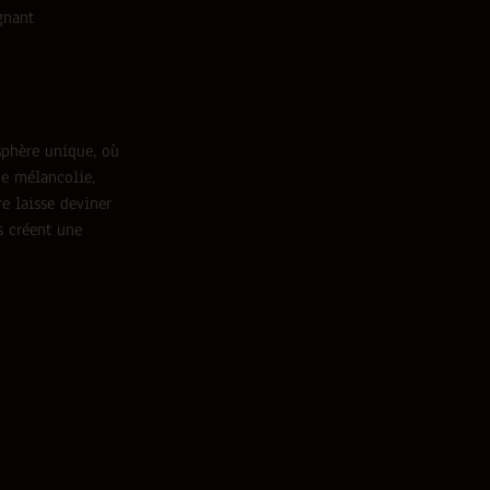
gnant
sphère unique, où
ne mélancolie,
e laisse deviner
es créent une