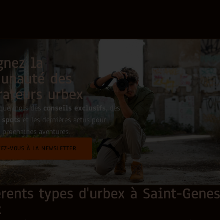
gnez la
unauté des
rateurs urbex
aque mois des
conseils exclusifs
, des
 spots
et les dernières actus pour
 prochaines aventures.
VEZ-VOUS À LA NEWSLETTER
érents types d'urbex à Saint-Genes
x