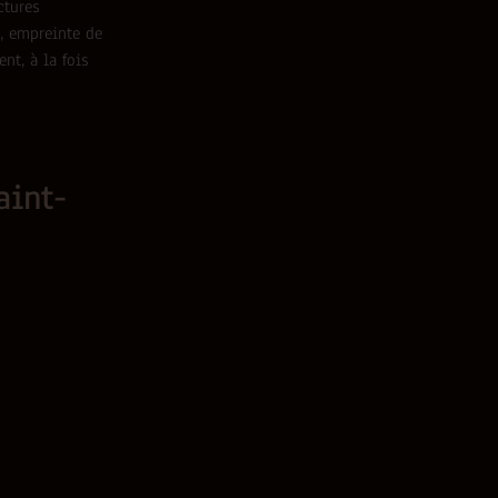
ctures
e, empreinte de
nt, à la fois
aint-