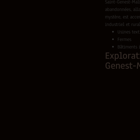
Saint-Genest-Mal
abandonnées, alla
mystère, est acce
industriel et rur
Usines text
Fermes
Bâtiments i
Explorat
Genest-