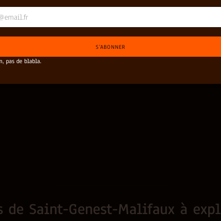
S'ABONNER
, pas de blabla.
s de Saint-Genest-Malifaux à expl