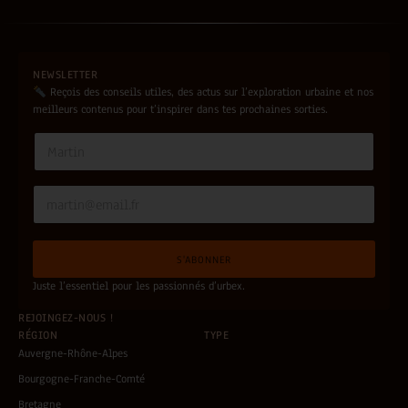
NEWSLETTER
Reçois des conseils utiles, des actus sur l’exploration urbaine et nos
meilleurs contenus pour t’inspirer dans tes prochaines sorties.
*
N
*
a
m
e
E
*
m
a
i
S'ABONNER
l
*
Juste l’essentiel pour les passionnés d’urbex.
REJOINGEZ-NOUS !
RÉGION
TYPE
Auvergne-Rhône-Alpes
Bourgogne-Franche-Comté
Bretagne