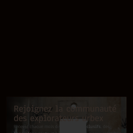
Rejoignez la communauté
des explorateurs urbex
Recevez chaque mois des
conseils exclusifs
, des