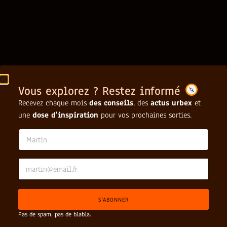
Vous explorez ? Restez informé
Recevez chaque mois
des conseils
, des
actus urbex
et
une
dose d’inspiration
pour vos prochaines sorties.
*
N
a
m
e
E
*
m
a
i
S'ABONNER
l
*
Pas de spam, pas de blabla.