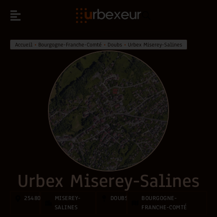
Accueil
•
Bourgogne-Franche-Comté
•
Doubs
•
Urbex Miserey-Salines
Urbex Miserey-Salines
25480
MISEREY-
DOUBS
BOURGOGNE-
SALINES
FRANCHE-COMTÉ