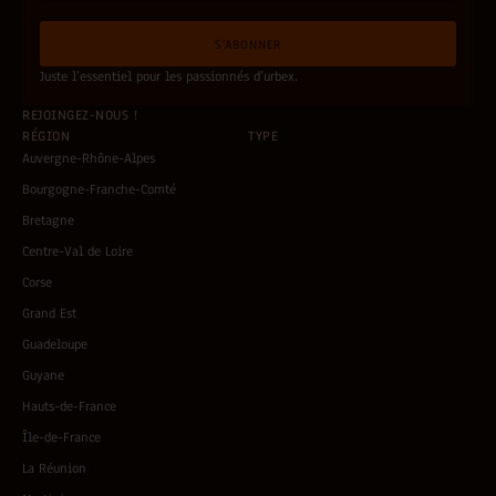
a
m
i
a
S'ABONNER
l
i
*
l
Juste l’essentiel pour les passionnés d’urbex.
REJOINGEZ-NOUS !
RÉGION
TYPE
Auvergne-Rhône-Alpes
Bourgogne-Franche-Comté
Bretagne
Centre-Val de Loire
Corse
Grand Est
Guadeloupe
Guyane
Hauts-de-France
Île-de-France
La Réunion