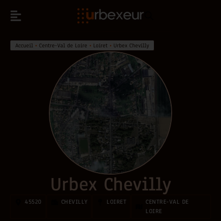
Accueil
•
Centre-Val de Loire
•
Loiret
•
Urbex Chevilly
Urbex Chevilly
45520
CHEVILLY
LOIRET
CENTRE-VAL DE
LOIRE