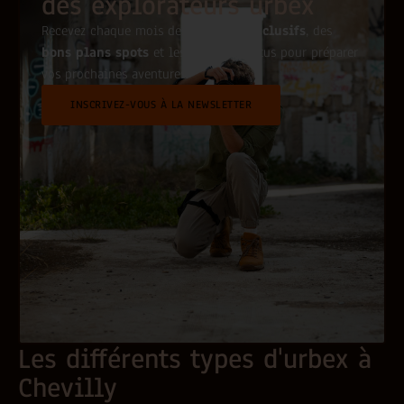
des explorateurs urbex
Recevez chaque mois des
conseils exclusifs
, des
bons plans spots
et les dernières actus pour préparer
vos prochaines aventures.
INSCRIVEZ-VOUS À LA NEWSLETTER
Les différents types d'urbex à
Chevilly