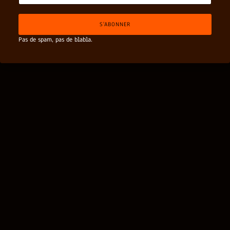
a
l
i
S'ABONNER
l
*
Pas de spam, pas de blabla.