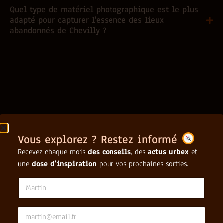
Quel type de matériel photographique est le plus
adapté pour capturer l'essence des lieux
abandonnés de Chevilly ?
Vous explorez ? Restez informé
Recevez chaque mois
des conseils
, des
actus urbex
et
une
dose d’inspiration
pour vos prochaines sorties.
*
N
*
a
E
m
m
e
E
a
*
m
i