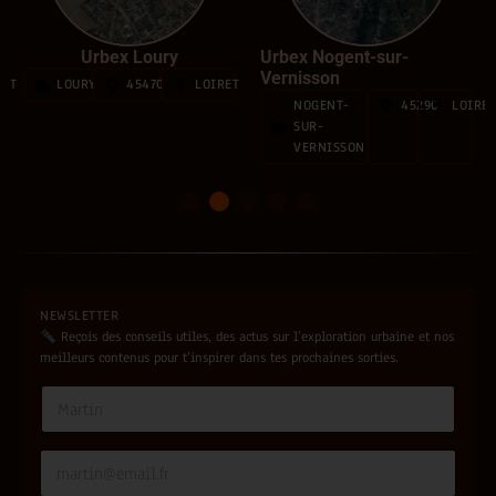
Urbex Loury
Urbex Nogent-sur-
Vernisson
RET
LOURY
45470
LOIRET
NOGENT-
45290
LOIRE
SUR-
VERNISSON
1
2
3
4
5
NEWSLETTER
Reçois des conseils utiles, des actus sur l’exploration urbaine et nos
meilleurs contenus pour t’inspirer dans tes prochaines sorties.
N
N
a
a
m
m
e
e
E
*
*
m
E