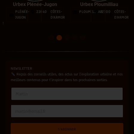
Urbex Plénée-Jugon
Urbex Ploumilliau
PLÉNÉE-
22640
CÔTES-
PLOUMILLIAU
22300
CÔTES-
-
JUGON
D'ARMOR
D'ARMOR
OR
1
2
3
4
5
NEWSLETTER
Reçois des conseils utiles, des actus sur l’exploration urbaine et nos
meilleurs contenus pour t’inspirer dans tes prochaines sorties.
E
N
m
a
a
m
i
e
E
l
*
m
*
a
i
S'ABONNER
l