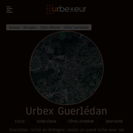
Accueil
•
Bretagne
•
Côtes-d'Armor
•
Urbex Guerlédan
Urbex Guerlédan
22530
GUERLÉDAN
CÔTES-D'ARMOR
BRETAGNE
Guerlédan, niché en Bretagne, révèle un passé riche avec ses