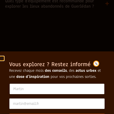
Quel type d'équipement est recommandé pour
explorer les lieux abandonnés de Guerlédan ?
Vous explorez ? Restez informé
Recevez chaque mois
des conseils
, des
actus urbex
et
une
dose d’inspiration
pour vos prochaines sorties.
N
a
m
e
E
*
*
m
N
a
a