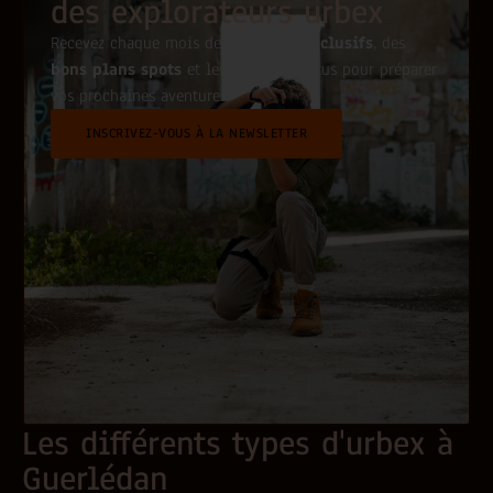
des explorateurs urbex
Recevez chaque mois des
conseils exclusifs
, des
bons plans spots
et les dernières actus pour préparer
vos prochaines aventures.
INSCRIVEZ-VOUS À LA NEWSLETTER
Les différents types d'urbex à
Guerlédan