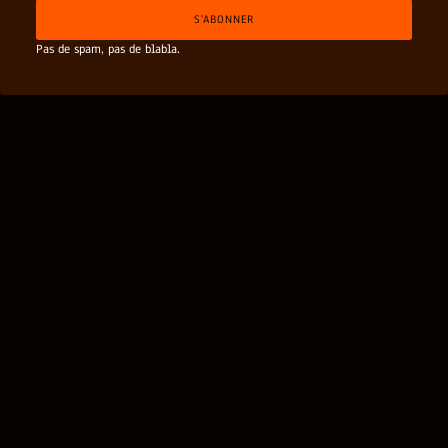
i
m
S'ABONNER
l
e
*
*
Pas de spam, pas de blabla.